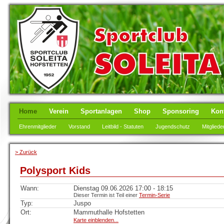
Home
Verein
Sportanlagen
Shop
Sponsoring
Kon
Ehrenmitglieder
Vorstand
Leitbild - Statuten
Jugendschutz
Mitgliede
> Zurück
Polysport Kids
Wann:
Dienstag 09.06.2026 17:00 - 18:15
Dieser Termin ist Teil einer
Termin-Serie
Typ:
Juspo
Ort:
Mammuthalle Hofstetten
Karte einblenden...