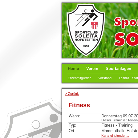
Home
Verein
Sportanlagen
Ehrenmitglieder
Vorstand
Leitbild - Sta
> Zurück
Fitness
Wann:
Donnerstag 09.07.20
Dieser Termin ist Teil ei
Typ:
Fitness - Training
Ort:
Mammuthalle Hofste
Karte einblenden...