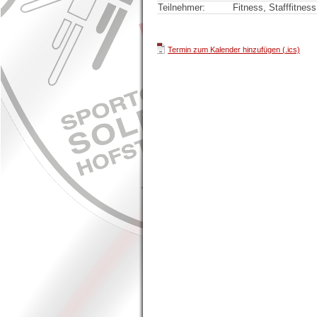
Teilnehmer:
Fitness, Stafffitness
Termin zum Kalender hinzufügen (.ics)