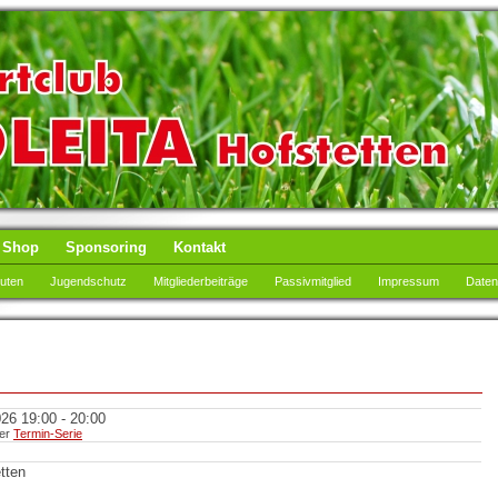
Shop
Sponsoring
Kontakt
tuten
Jugendschutz
Mitgliederbeiträge
Passivmitglied
Impressum
Daten
26 19:00 - 20:00
ner
Termin-Serie
tten