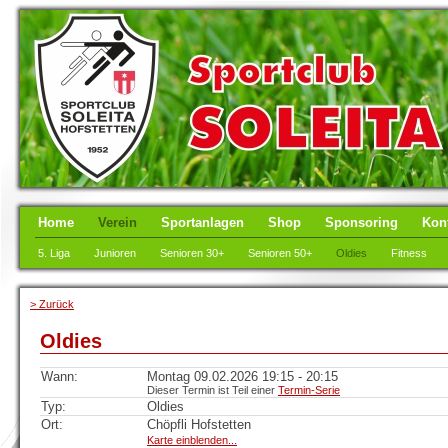
Home
Verein
Sportanlagen
Shop
Sponsoring
Kon
5. Liga
Junioren
Senioren 30+
Senioren 50+
Oldies
Fitness
> Zurück
Oldies
Wann:
Montag 09.02.2026 19:15 - 20:15
Dieser Termin ist Teil einer
Termin-Serie
Typ:
Oldies
Ort:
Chöpfli Hofstetten
Karte einblenden...