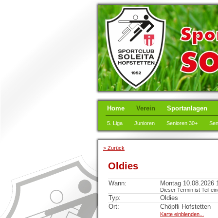
Home
Verein
Sportanlagen
5. Liga
Junioren
Senioren 30+
Sen
> Zurück
Oldies
Wann:
Montag 10.08.2026 1
Dieser Termin ist Teil ei
Typ:
Oldies
Ort:
Chöpfli Hofstetten
Karte einblenden...