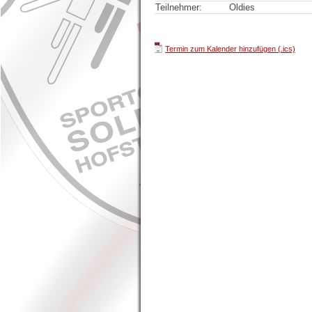
Teilnehmer:
Oldies
Termin zum Kalender hinzufügen (.ics)