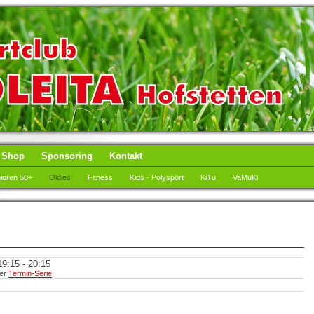
Shop
Sponsoring
Kontakt
ioren 50+
Oldies
Fitness
Kids - Polysport
KiTu
VaMuKi
9:15 - 20:15
ner
Termin-Serie