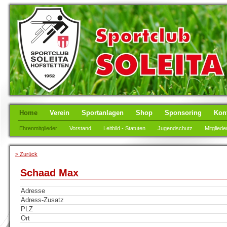
Home
Verein
Sportanlagen
Shop
Sponsoring
Kon
Ehrenmitglieder
Vorstand
Leitbild - Statuten
Jugendschutz
Mitgliede
> Zurück
Schaad Max
Adresse
Adress-Zusatz
PLZ
Ort