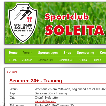
Home
Verein
Sportanlagen
Shop
Sponsoring
Kon
5. Liga
Junioren
Senioren 30+
Senioren 50+
Oldies
Fitness
> Zurück
Senioren 30+ - Training
Wann:
Wöchentlich am Mittwoch, beginnend am 21.09.2022,
Typ:
Senioren 30+ - Training
Ort:
Chöpfli Hofstetten
Karte einblenden...
Teilnehmer:
Senioren30, Staffsenioren30