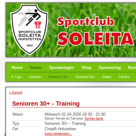
Home
Verein
Sportanlagen
Shop
Sponsoring
Kon
5. Liga
Junioren
Senioren 30+
Senioren 50+
Oldies
Fitness
> Zurück
Senioren 30+ - Training
Wann:
Mittwoch 01.04.2026 19:30 - 21:00
Dieser Termin ist Teil einer
Termin-Serie
Typ:
Senioren 30+ - Training
Ort:
Chöpfli Hofstetten
Karte einblenden...