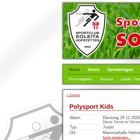
Home
Verein
Sportanlagen
Ehrenmitglieder
Vorstand
Leitbild - Sta
> Zurück
Polysport Kids
Wann:
Dienstag 29.12.2026
Dieser Termin ist Teil ei
Typ:
Juspo
Ort:
Mammuthalle Hofste
Karte einblenden...