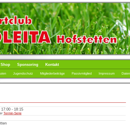
Shop
Sponsoring
Kontakt
tuten
Jugendschutz
Mitgliederbeiträge
Passivmitglied
Impressum
Daten
 17:00 - 18:15
ner
Termin-Serie
tten