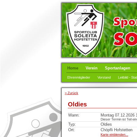
Home
Verein
Sportanlagen
Ehrenmitglieder
Vorstand
Leitbild - Sta
> Zurück
Oldies
Wann:
Montag 07.12.2026 1
Dieser Termin ist Teil ei
Typ:
Oldies
Ort:
Chöpfli Hofstetten
Karte einblenden...