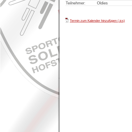
Teilnehmer:
Oldies
Termin zum Kalender hinzufügen (.ics)