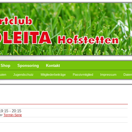
Shop
Sponsoring
Kontakt
tuten
Jugendschutz
Mitgliederbeiträge
Passivmitglied
Impressum
Daten
9:15 - 20:15
ner
Termin-Serie