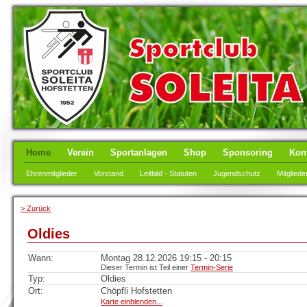
Home
Verein
Sportanlagen
Shop
Sponsoring
Kon
Ehrenmitglieder
Vorstand
Leitbild - Statuten
Jugendschutz
Mitgliede
> Zurück
Oldies
Wann:
Montag 28.12.2026 19:15 - 20:15
Dieser Termin ist Teil einer
Termin-Serie
Typ:
Oldies
Ort:
Chöpfli Hofstetten
Karte einblenden...