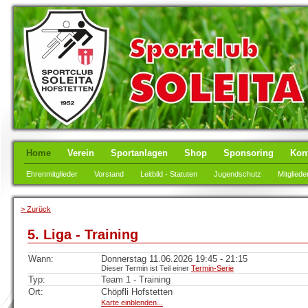
Home
Verein
Sportanlagen
Shop
Sponsoring
Kon
Ehrenmitglieder
Vorstand
Leitbild - Statuten
Jugendschutz
Mitgliede
> Zurück
5. Liga - Training
Wann:
Donnerstag 11.06.2026 19:45 - 21:15
Dieser Termin ist Teil einer
Termin-Serie
Typ:
Team 1 - Training
Ort:
Chöpfli Hofstetten
Karte einblenden...