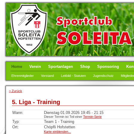
Home
Verein
Sportanlagen
Shop
Sponsoring
Kon
Ehrenmitglieder
Vorstand
Leitbild - Statuten
Jugendschutz
Mitgliede
> Zurück
5. Liga - Training
Wann:
Dienstag 01.09.2026 19:45 - 21:15
Dieser Termin ist Teil einer
Termin-Serie
Typ:
Team 1 - Training
Ort:
Chöpfli Hofstetten
Karte einblenden...