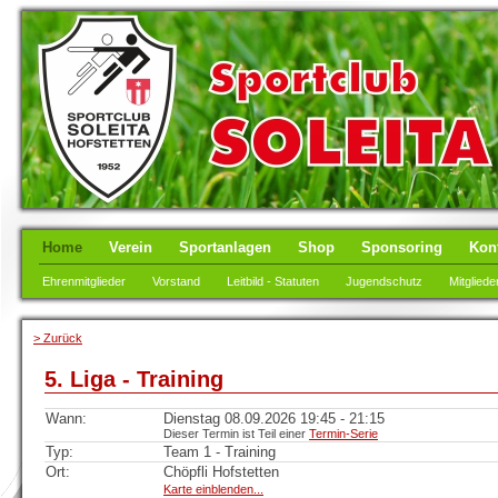
Home
Verein
Sportanlagen
Shop
Sponsoring
Kon
Ehrenmitglieder
Vorstand
Leitbild - Statuten
Jugendschutz
Mitgliede
> Zurück
5. Liga - Training
Wann:
Dienstag 08.09.2026 19:45 - 21:15
Dieser Termin ist Teil einer
Termin-Serie
Typ:
Team 1 - Training
Ort:
Chöpfli Hofstetten
Karte einblenden...