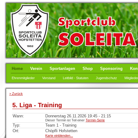
Home
Verein
Sportanlagen
Shop
Sponsoring
Kon
Ehrenmitglieder
Vorstand
Leitbild - Statuten
Jugendschutz
Mitgliede
> Zurück
5. Liga - Training
Wann:
Donnerstag 26.11.2026 19:45 - 21:15
Dieser Termin ist Teil einer
Termin-Serie
Typ:
Team 1 - Training
Ort:
Chöpfli Hofstetten
Karte einblenden...