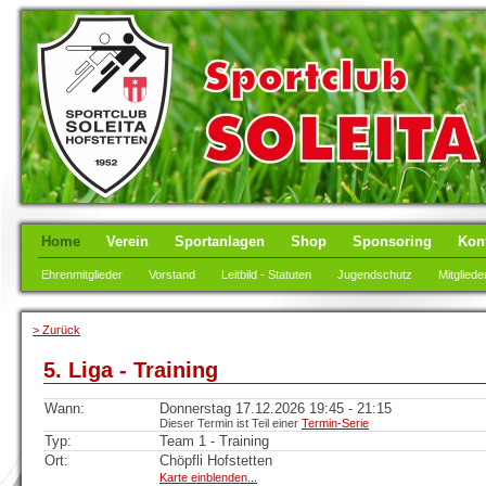
Home
Verein
Sportanlagen
Shop
Sponsoring
Kon
Ehrenmitglieder
Vorstand
Leitbild - Statuten
Jugendschutz
Mitgliede
> Zurück
5. Liga - Training
Wann:
Donnerstag 17.12.2026 19:45 - 21:15
Dieser Termin ist Teil einer
Termin-Serie
Typ:
Team 1 - Training
Ort:
Chöpfli Hofstetten
Karte einblenden...