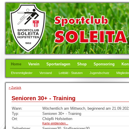
Home
Verein
Sportanlagen
Shop
Sponsoring
Kon
Ehrenmitglieder
Vorstand
Leitbild - Statuten
Jugendschutz
Mitgliede
> Zurück
Senioren 30+ - Training
Wann:
Wöchentlich am Mittwoch, beginnend am 21.09.2022,
Typ:
Senioren 30+ - Training
Ort:
Chöpfli Hofstetten
Karte einblenden...
Teilnehmer:
Senioren30, Staffsenioren30