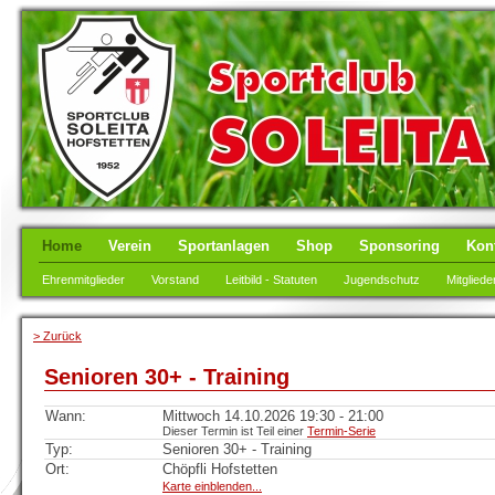
Home
Verein
Sportanlagen
Shop
Sponsoring
Kon
Ehrenmitglieder
Vorstand
Leitbild - Statuten
Jugendschutz
Mitgliede
> Zurück
Senioren 30+ - Training
Wann:
Mittwoch 14.10.2026 19:30 - 21:00
Dieser Termin ist Teil einer
Termin-Serie
Typ:
Senioren 30+ - Training
Ort:
Chöpfli Hofstetten
Karte einblenden...