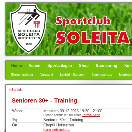
Home
Verein
Sportanlagen
Shop
Sponsoring
Kon
Ehrenmitglieder
Vorstand
Leitbild - Statuten
Jugendschutz
Mitgliede
> Zurück
Senioren 30+ - Training
Wann:
Mittwoch 09.12.2026 19:30 - 21:00
Dieser Termin ist Teil einer
Termin-Serie
Typ:
Senioren 30+ - Training
Ort:
Chöpfli Hofstetten
Karte einblenden...