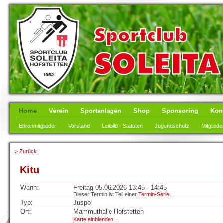
Home
Verein
Sportanlagen
Shop
Sponsoring
Kon
Ehrenmitglieder
Vorstand
Leitbild - Statuten
Jugendschutz
Mitgliede
> Zurück
Kitu
Wann:
Freitag 05.06.2026 13:45 - 14:45
Dieser Termin ist Teil einer
Termin-Serie
Typ:
Juspo
Ort:
Mammuthalle Hofstetten
Karte einblenden...