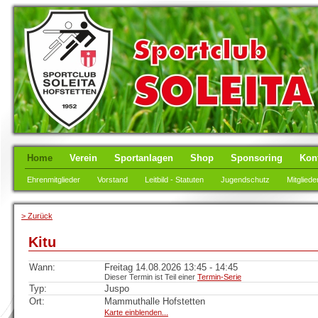
Home
Verein
Sportanlagen
Shop
Sponsoring
Kon
Ehrenmitglieder
Vorstand
Leitbild - Statuten
Jugendschutz
Mitgliede
> Zurück
Kitu
Wann:
Freitag 14.08.2026 13:45 - 14:45
Dieser Termin ist Teil einer
Termin-Serie
Typ:
Juspo
Ort:
Mammuthalle Hofstetten
Karte einblenden...