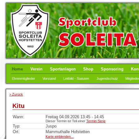
Home
Verein
Sportanlagen
Shop
Sponsoring
Kon
Ehrenmitglieder
Vorstand
Leitbild - Statuten
Jugendschutz
Mitgliede
> Zurück
Kitu
Wann:
Freitag 04.09.2026 13:45 - 14:45
Dieser Termin ist Teil einer
Termin-Serie
Typ:
Juspo
Ort:
Mammuthalle Hofstetten
Karte einblenden...