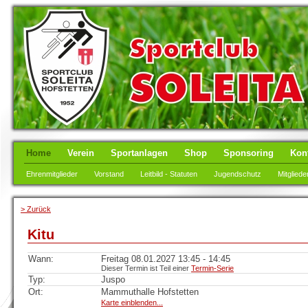
Home
Verein
Sportanlagen
Shop
Sponsoring
Kon
Ehrenmitglieder
Vorstand
Leitbild - Statuten
Jugendschutz
Mitgliede
> Zurück
Kitu
Wann:
Freitag 08.01.2027 13:45 - 14:45
Dieser Termin ist Teil einer
Termin-Serie
Typ:
Juspo
Ort:
Mammuthalle Hofstetten
Karte einblenden...