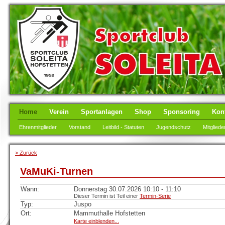
Home
Verein
Sportanlagen
Shop
Sponsoring
Kon
Ehrenmitglieder
Vorstand
Leitbild - Statuten
Jugendschutz
Mitgliede
> Zurück
VaMuKi-Turnen
Wann:
Donnerstag 30.07.2026 10:10 - 11:10
Dieser Termin ist Teil einer
Termin-Serie
Typ:
Juspo
Ort:
Mammuthalle Hofstetten
Karte einblenden...