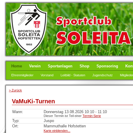
Home
Verein
Sportanlagen
Shop
Sponsoring
Kon
Ehrenmitglieder
Vorstand
Leitbild - Statuten
Jugendschutz
Mitgliede
> Zurück
VaMuKi-Turnen
Wann:
Donnerstag 13.08.2026 10:10 - 11:10
Dieser Termin ist Teil einer
Termin-Serie
Typ:
Juspo
Ort:
Mammuthalle Hofstetten
Karte einblenden...