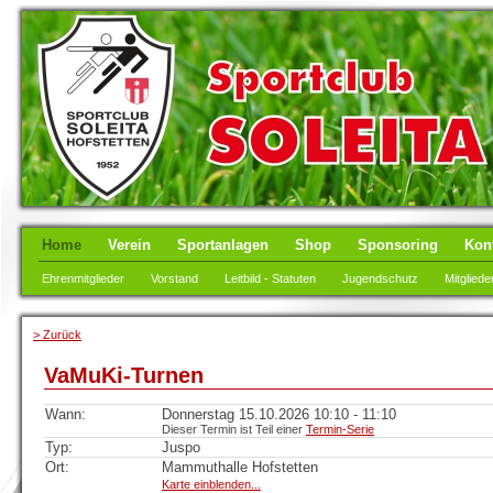
Home
Verein
Sportanlagen
Shop
Sponsoring
Kon
Ehrenmitglieder
Vorstand
Leitbild - Statuten
Jugendschutz
Mitgliede
> Zurück
VaMuKi-Turnen
Wann:
Donnerstag 15.10.2026 10:10 - 11:10
Dieser Termin ist Teil einer
Termin-Serie
Typ:
Juspo
Ort:
Mammuthalle Hofstetten
Karte einblenden...