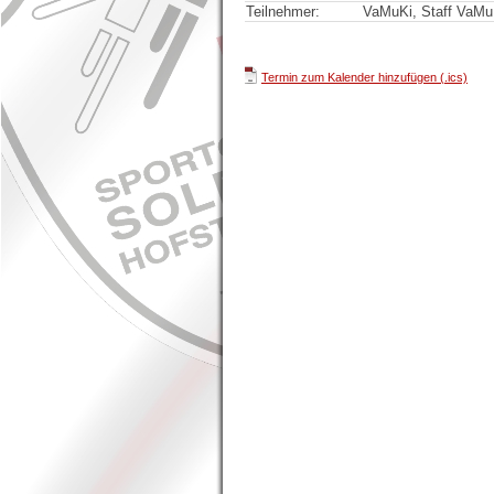
Teilnehmer:
VaMuKi, Staff VaMu
Termin zum Kalender hinzufügen (.ics)