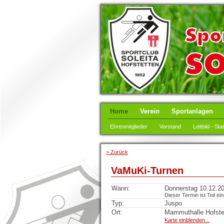
Home
Verein
Sportanlagen
Ehrenmitglieder
Vorstand
Leitbild - Sta
> Zurück
VaMuKi-Turnen
Wann:
Donnerstag 10.12.20
Dieser Termin ist Teil ei
Typ:
Juspo
Ort:
Mammuthalle Hofste
Karte einblenden...