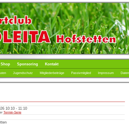
Shop
Sponsoring
Kontakt
tuten
Jugendschutz
Mitgliederbeiträge
Passivmitglied
Impressum
Daten
26 10:10 - 11:10
ner
Termin-Serie
tten