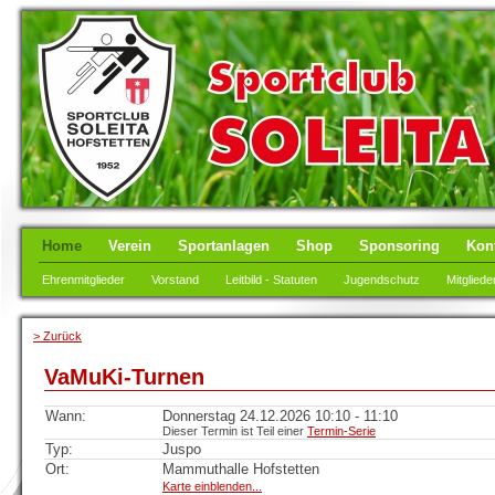
Home
Verein
Sportanlagen
Shop
Sponsoring
Kon
Ehrenmitglieder
Vorstand
Leitbild - Statuten
Jugendschutz
Mitgliede
> Zurück
VaMuKi-Turnen
Wann:
Donnerstag 24.12.2026 10:10 - 11:10
Dieser Termin ist Teil einer
Termin-Serie
Typ:
Juspo
Ort:
Mammuthalle Hofstetten
Karte einblenden...