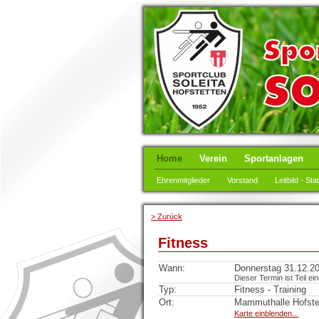
Home
Verein
Sportanlagen
Ehrenmitglieder
Vorstand
Leitbild - Sta
> Zurück
Fitness
Wann:
Donnerstag 31.12.20
Dieser Termin ist Teil ei
Typ:
Fitness - Training
Ort:
Mammuthalle Hofste
Karte einblenden...