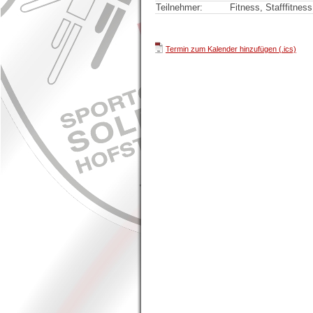
Teilnehmer:
Fitness, Stafffitness
Termin zum Kalender hinzufügen (.ics)