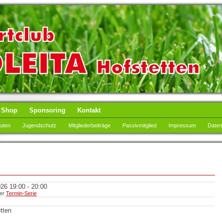
Shop
Sponsoring
Kontakt
tuten
Jugendschutz
Mitgliederbeiträge
Passivmitglied
Impressum
Daten
26 19:00 - 20:00
ner
Termin-Serie
tten