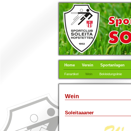
Home
Verein
Sportanlagen
Fanartikel
Wein
Bekleidungslinie
Wein
Soleitaaaner