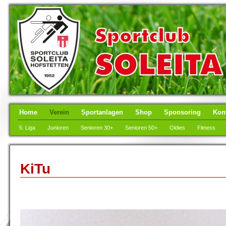
Home
Verein
Sportanlagen
Shop
Sponsoring
Kon
5. Liga
Junioren
Senioren 30+
Senioren 50+
Oldies
Fitness
KiTu