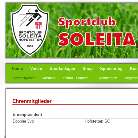
Home
Verein
Sportanlagen
Shop
Sponsoring
Kon
Ehrenmitglieder
Vorstand
Leitbild - Statuten
Jugendschutz
Mitgliede
Ehrenmitglieder
Ehrenpräsident
Doppler Jvo
Hofstetten SO