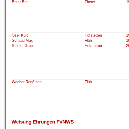
Erzer Emil
Therwil
1
Oser Kurt
Hofstetten
1
Schaad Max
Flüh
1
Stöckli Guido
Hofstetten
2
Waeber René sen.
Flüh
Weisung Ehrungen FVNWS