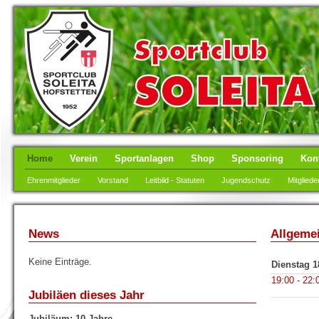
Home
Verein
Sportanlagen
Shop
Sponsoring
Kon
Ehrenmitglieder
Vorstand
Leitbild - Statuten
Jugendschutz
Mitgliede
News
Allgeme
Keine Einträge.
Dienstag 1
19:00 - 22:
Jubiläen dieses Jahr
Jubiläum: 10 Jahre