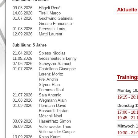
09.05.2026
Hägeli René
Aktuelle
14.06.2026
Tirelli Marco
01.07.2026
Gschwind Gabriela
Grosso Francesco
01.08.2026
Peressini Loris
12.09.2026
Matti Laurent
Jubiläum: 5 Jahre
21.04.2026
Spiess Nicolas
11.05.2026
Grossheutschi Lenny
07.06.2026
Schwyzer Samuel
01.07.2026
Castellano Giuseppe
Lorenz Moritz
Training
Frei Andrin
Styner Rian
Formoso Raul
Montag 10
21.07.2026
Saia Antonio
19:15 - 20:
01.08.2026
Wegmann Alain
Dienstag 1
01.09.2026
Hermann David
Bossardt Tristan
17:00 - 18:
Möschli Noel
19:45 - 21:
03.09.2026
Hasenfratz Simon
Mittwoch 1
06.09.2026
Vollenweider Theo
Vollenweider Caspar
19:30 - 21:
13.09.2026
Kniss Karim